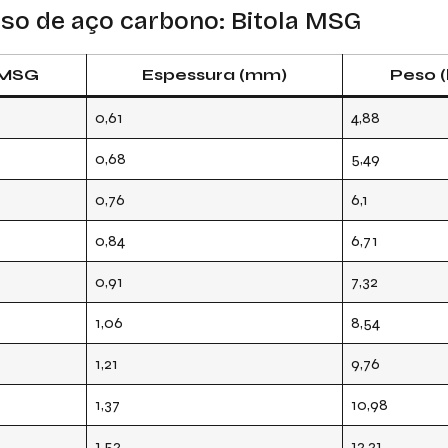
eso de aço carbono: Bitola MSG
a MSG
Espessura (mm)
Peso (
0,61
4,88
0,68
5,49
0,76
6,1
0,84
6,71
0,91
7,32
1,06
8,54
1,21
9,76
1,37
10,98
1,52
12,21