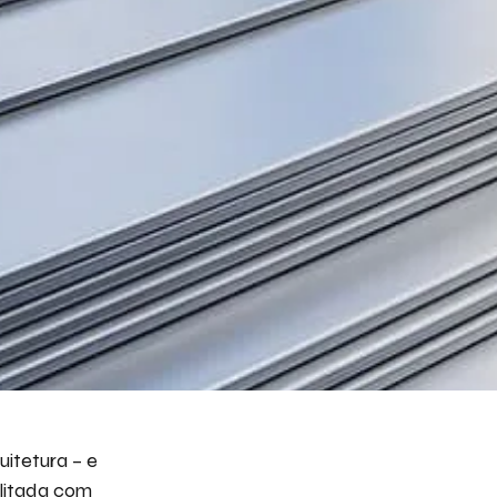
eva aqui seu projeto e necessidade que nós
s avaliar e propor a melhor solução.
ito receber emails da Bepex.
itetura – e
ilitada com