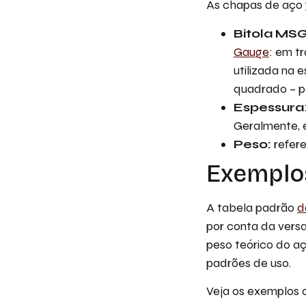
As chapas de aço
Bitola MS
Gauge
: em tr
utilizada na 
quadrado – 
Espessura
Geralmente, é
Peso:
refer
Exemplos
A tabela padrão
d
por conta da versa
peso teórico do a
padrões de uso.
Veja os exemplos a