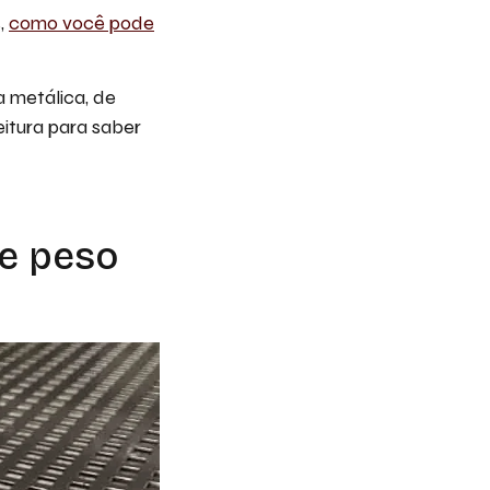
,
como você pode
a metálica, de
eitura para saber
de peso