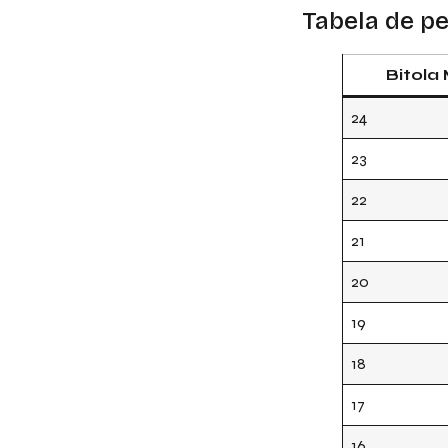
Tabela de p
Bitol
24
23
22
21
20
19
18
17
16