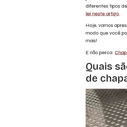
diferentes tipos d
ler neste artigo
.
Hoje, vamos apres
modo que você poss
mais!
E não perca:
Chapa
Quais sã
de chapa