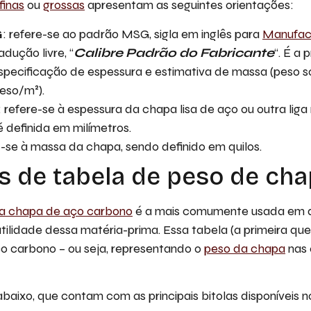
finas
ou
grossas
apresentam as seguintes orientações:
G
: refere-se ao padrão MSG, sigla em inglês para
Manufact
adução livre, “
Calibre Padrão do Fabricante
“. É a 
especificação de espessura e estimativa de massa (peso 
peso/m²).
: refere-se à espessura da chapa lisa de aço ou outra liga
 definida em milímetros.
e-se à massa da chapa, sendo definido em quilos.
 de tabela de peso de ch
a chapa de aço carbono
é a mais comumente usada em 
tilidade dessa matéria-prima. Essa tabela (a primeira que v
ço carbono – ou seja, representando o
peso da chapa
nas 
baixo, que contam com as principais bitolas disponíveis 