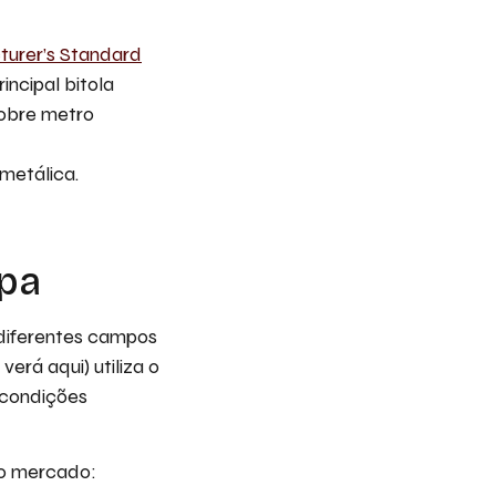
urer’s Standard
principal bitola
sobre metro
 metálica.
apa
diferentes campos
erá aqui) utiliza o
condições
no mercado: