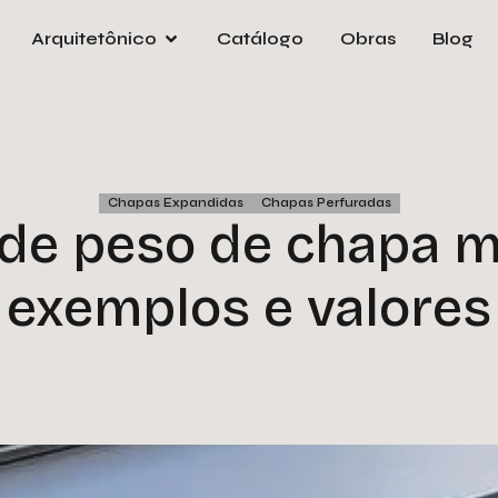
Arquitetônico
Catálogo
Obras
Blog
Pre
orça
e
Nom
Chapas Expandidas
Chapas Perfuradas
 de peso de chapa me
Emai
exemplos e valores
Tele
Empr