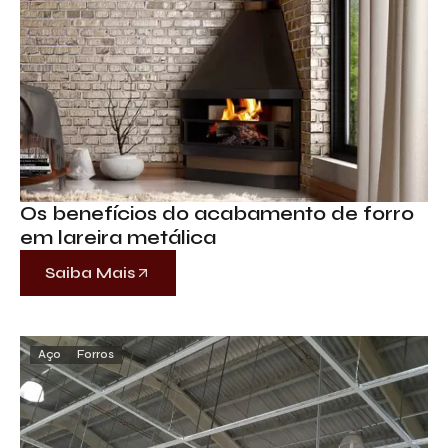
Descreva aqui seu projeto e necessidade
que nós iremos avaliar e propor a melhor
solução.
Os benefícios do acabamento de forro
em lareira metálica
Saiba Mais
Aceito receber emails da Bepex.
Aço
Forros