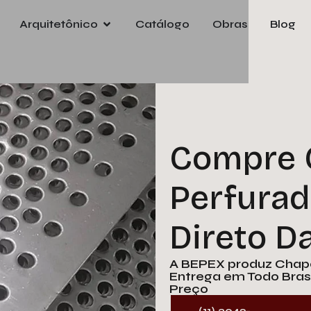
Arquitetônico
Catálogo
Obras
Blog
Pre
orça
e
Nom
Compre 
Emai
Perfurad
Tele
Direto D
A BEPEX produz Chapa
Empr
Entrega em Todo Brasi
Preço
(11) 3042-