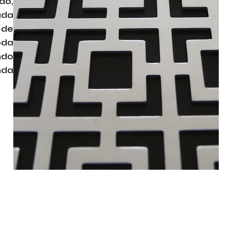
ão,
ada
 de
oda
ndo
nda