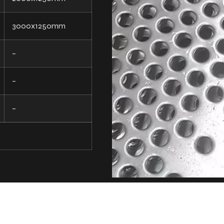
3000x1250mm
–
–
–