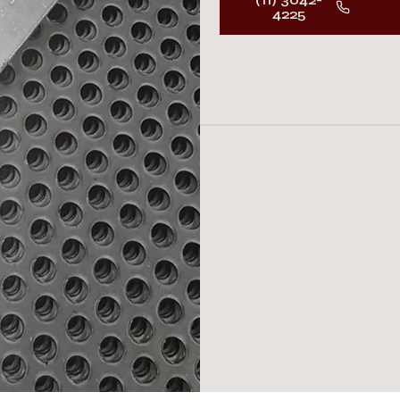
4225
Descr
iremo
Ace