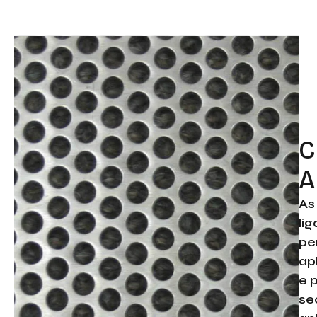
C
A
As
li
pe
ap
e 
se