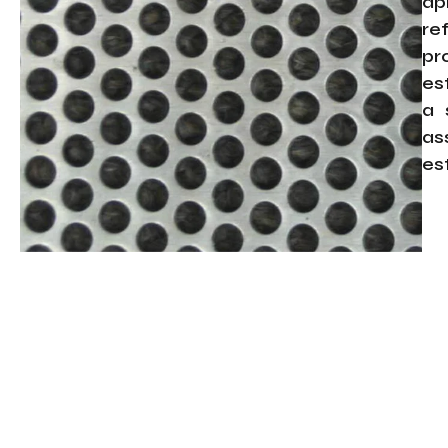
ap
re
pr
es
a 
as
es