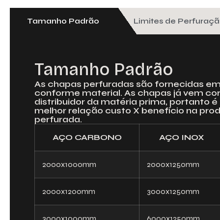
Tamanho Padrão
Limites de Perfuraç
Tamanho Padrão
As chapas perfuradas são fornecidas e
conforme material. As chapas já vem co
distribuidor da matéria prima, portanto 
melhor relação custo X benefício na pr
perfurada.
AÇO CARBONO
AÇO INOX
2000x1000mm
2000x1250mm
2000x1200mm
3000x1250mm
3000x1000mm
6000x1250mm