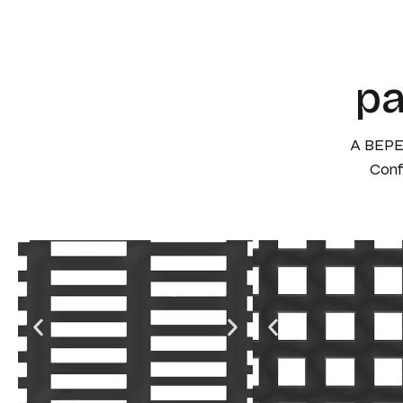
pa
A BEPEX
Conf