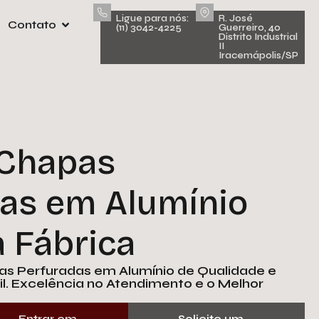
Ligue para nós:
R. José
Contato
(11) 3042-4225
Guerreiro, 40
Solicite um Orçamento
Distrito Industrial
II
encha o formulário abaixo para solicitar um
Iracemápolis/SP
mento. Nossa equipe está à disposição para
sclarecer suas dúvidas e atender às suas
solicitações com agilidade e excelência.
e
Chapas
l
as em Alumínio
fone
a Fábrica
s Perfuradas em Alumínio de Qualidade e
esa
l. Excelência no Atendimento e o Melhor
Entrar em
Solicite um