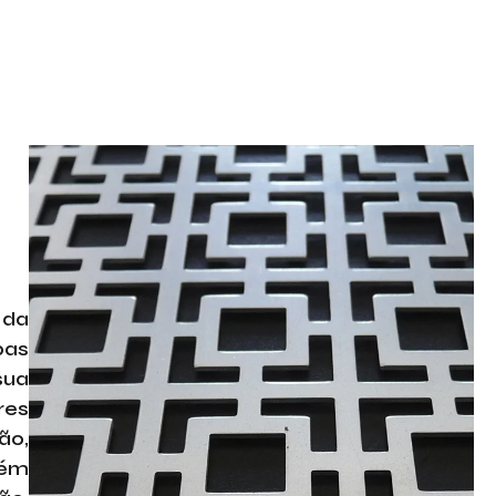
 da
pas
sua
res
ão,
bém