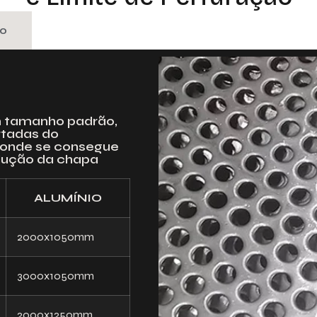
ão
m tamanho padrão,
rtadas do
é onde se consegue
odução da chapa
ALUMÍNIO
2000x1050mm
3000x1050mm
2000x1250mm