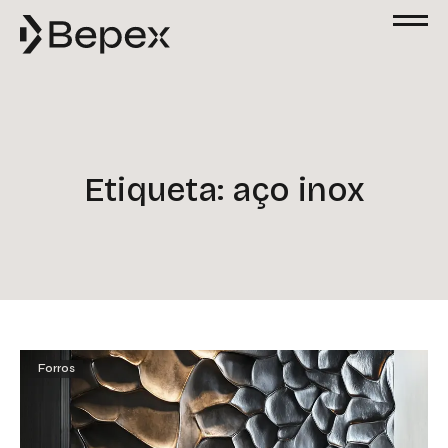
Solicite um Orçamento
Preencha o formulário abaixo para solicitar
um orçamento. Nossa equipe está à
disposição para esclarecer suas dúvidas e
atender às suas solicitações com agilidade
e excelência.
Etiqueta: aço inox
Nome
Email
Telefone
Forros
Empresa