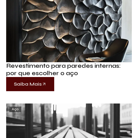
Descreva aqui seu projeto e necessidade
que nós iremos avaliar e propor a melhor
solução.
Revestimento para paredes internas:
por que escolher o aço
Saiba Mais
Aceito receber emails da Bepex.
Aço