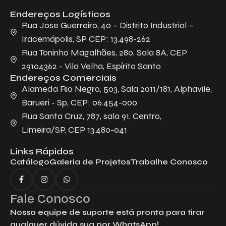
Endereços Logísticos
Rua Jose Guerreiro, 40 – Distrito Industrial –
Iracemápolis, SP CEP: 13.498-262
Rua Toninho Magalhães, 280, Sala 8A, CEP
29104362 - Vila Velha, Espírito Santo
Endereços Comerciais
Alameda Rio Negro, 503, Sala 2011/181, Alphavile,
Barueri - Sp, CEP: 06.454-000
Rua Santa Cruz, 787, sala 91, Centro,
Limeira/SP, CEP 13.480-041
Links Rápidos
Catálogo
Galeria de Projetos
Trabalhe Conosco
Fale Conosco
Nossa equipe de suporte está pronta para tirar
qualquer dúvida sua por WhatsApp!