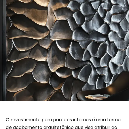
Descreva aqui seu projeto e necessidade
que nós iremos avaliar e propor a melhor
solução.
Aceito receber emails da Bepex.
O revestimento para paredes internas é uma forma
de acabamento arquitetônico que visa atribuir ao