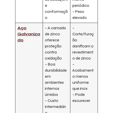
e
periódico
conformaçã
– Peso
o
elevado
Aço
– A camada
–
Galvaniza
de zinco
Corte/furaç
do
oferece
ão
proteção
danificam o
contra
revestiment
oxidação
o de zinco
– Boa
–
durabilidade
Acabament
em
o menos
ambientes
uniforme
internos
que inox
úmidos
– Pode
– Custo
escurecer
intermediári
o