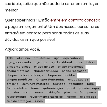
sua ideia, saiba que não poderia estar em um lugar
melhor.
Quer saber mais? Então
entre em contato conosco
e peça um orçamento! Um dos nossos consultores
entrará em contato para sanar todas as suas
dúvidas assim que possível.
Aguardamos você.
ACM
alumínio
arquitetura
aço
aço carbono
aço galvanizado
aço inox
aço inoxidável
brise
brises
brises metálicos
chapa de aço
chapa expandida
chapa metálica
chapa perfurada
chapa recalcada
chapas
chapas de aço
chapas expandidas
chapas metálicas
Chapas Perfuradas
chapa xadrez
divisória
estrutura metálica
fachada
fachadas
forro
forro metálico
forros
galvanização
gradil
guarda-corpo
madeira
metal
muro
oxidação
piso
portão
preço
revestimento
revestimento metálico
ripado
tela de aço
tela de proteção
zinco