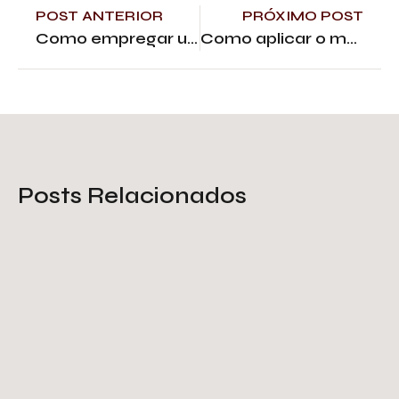
POST ANTERIOR
PRÓXIMO POST
Como empregar uma fachada com telha de alumínio
Como aplicar o metal em revestimentos de escadas internas
Posts Relacionados
Escada de chapa expandida:
como escolher a sua?
Saiba Mais