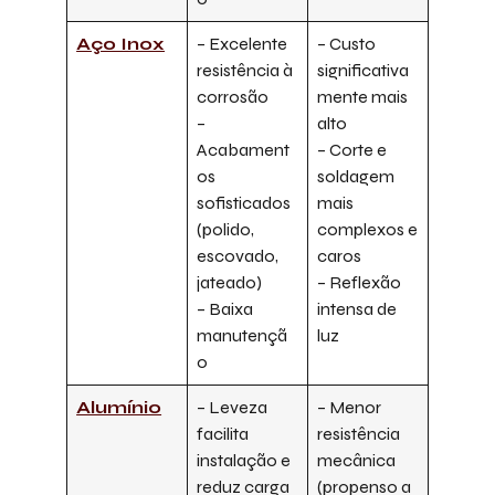
Aço Inox
– Excelente
– Custo
resistência à
significativa
corrosão
mente mais
–
alto
Acabament
– Corte e
os
soldagem
sofisticados
mais
(polido,
complexos e
escovado,
caros
jateado)
– Reflexão
– Baixa
intensa de
manutençã
luz
o
Alumínio
– Leveza
– Menor
facilita
resistência
instalação e
mecânica
reduz carga
(propenso a