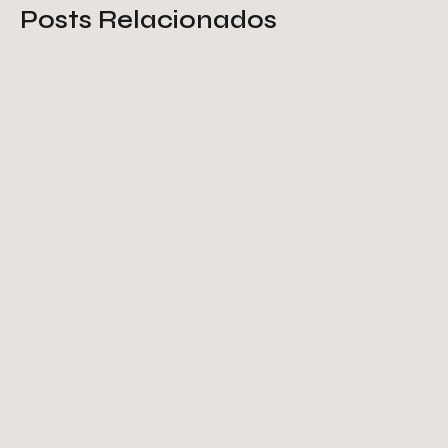
Posts Relacionados
Gradil de chapa expandida:
segurança e resistência
arquitetônica
Saiba Mais