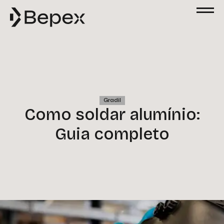
Solicite um Orçamento
Preencha o formulário abaixo para solicitar
um orçamento. Nossa equipe está à
disposição para esclarecer suas dúvidas e
atender às suas solicitações com agilidade
e excelência.
Nome
Gradil
Como soldar alumínio:
Guia completo
Email
Telefone
Empresa