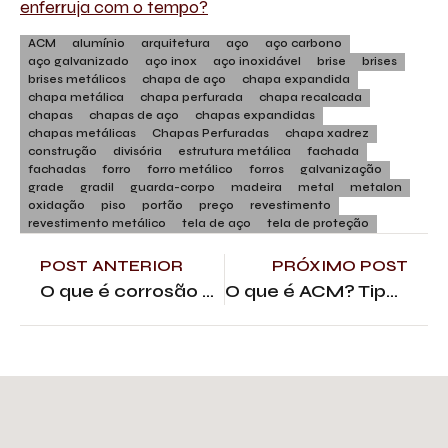
enferruja com o tempo?
ACM
alumínio
arquitetura
aço
aço carbono
aço galvanizado
aço inox
aço inoxidável
brise
brises
brises metálicos
chapa de aço
chapa expandida
chapa metálica
chapa perfurada
chapa recalcada
chapas
chapas de aço
chapas expandidas
chapas metálicas
Chapas Perfuradas
chapa xadrez
construção
divisória
estrutura metálica
fachada
fachadas
forro
forro metálico
forros
galvanização
grade
gradil
guarda-corpo
madeira
metal
metalon
oxidação
piso
portão
preço
revestimento
revestimento metálico
tela de aço
tela de proteção
POST ANTERIOR
PRÓXIMO POST
O que é corrosão metálica? Aprenda a preveni-la!
O que é ACM? Tipos, vantagens e aplicações