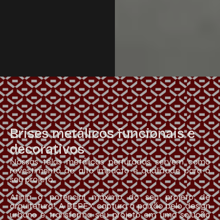
Brises metálicos funcionais e
decorativos
Nossas telas metálicas perfuradas servem como
revestimento de alto impacto e qualidade para o
seu projeto.
Atinja o potencial máximo do seu projeto de
arquitetura! A BEPEX captura a paixão pelo design
urbano e transforma seu projeto em uma solução