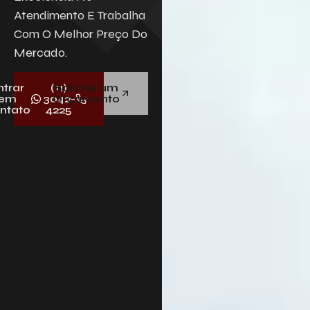
Atendimento E Trabalha
Descreva aqui seu projeto e necess
Com O Melhor Preço Do
que nós iremos avaliar e propor a me
solução.
Mercado.
ntrar
(11)
Solicite um
em
3042-
Orçamento
ntato
4225
Aceito receber emails da Bepex.