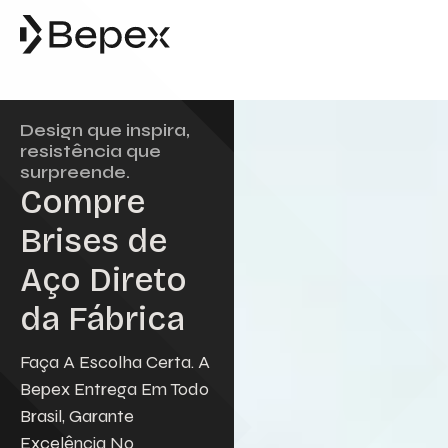
Solicite um Orçament
Preencha o formulário abaixo para so
um orçamento. Nossa equipe es
disposição para esclarecer suas dú
Design que inspira,
atender às suas solicitações com ag
resistência que
e excelência.
surpreende.
Nome
Compre
Brises de
Email
Aço Direto
da Fábrica
Telefone
Faça A Escolha Certa. A
Bepex Entrega Em Todo
Empresa
Brasil, Garante
Excelência No