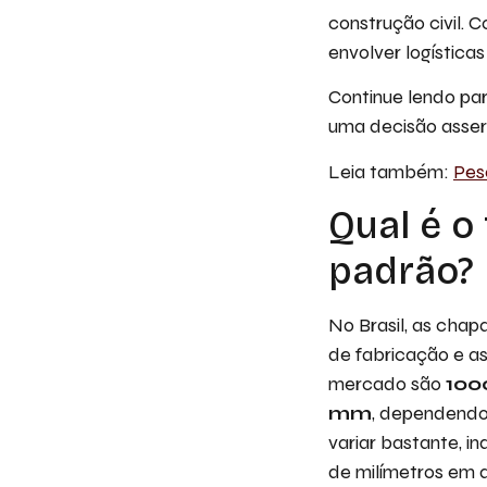
construção civil. 
envolver logística
Continue lendo pa
uma decisão assert
Leia também:
Pes
Qual é o
padrão?
No Brasil, as cha
de fabricação e as
mercado são
10
mm
, dependendo 
variar bastante, i
de milímetros em a