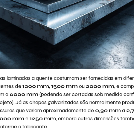
as laminadas a quente costumam ser fornecidas em difer
uentes de
1200 mm
,
1500 mm
ou
2000 mm
, e com
am a
6000 mm
(podendo ser cortadas sob medida con
ojeto). Já as chapas galvanizadas são normalmente produ
essuras que variam aproximadamente de
0,30 mm
a
2,
1000 mm
e
1250 mm
, embora outras dimensões tam
onforme o fabricante.