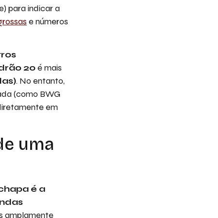
) para indicar a
grossas
e números
tros
drão 20
é mais
das)
. No entanto,
otada (como BWG
 diretamente em
 de uma
chapa é a
andas
as amplamente