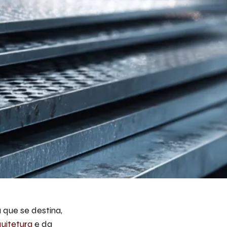
eva aqui seu projeto e necessidade que nós
s avaliar e propor a melhor solução.
ito receber emails da Bepex.
que se destina,
uitetura
e da