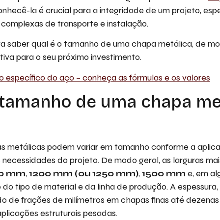
Conhecê-la é crucial para a integridade de um projeto, esp
s complexas de transporte e instalação.
ra saber qual é o tamanho de uma chapa metálica, de m
iva para o seu próximo investimento.
o específico do aço – conheça as fórmulas e os valores
 tamanho de uma chapa me
pas metálicas podem variar em tamanho conforme a aplic
 necessidades do projeto. De modo geral, as larguras ma
00 mm
,
1200 mm (ou 1250 mm)
,
1500 mm
e, em al
do tipo de material e da linha de produção. A espessura,
ndo de frações de milímetros em chapas finas até dezena
plicações estruturais pesadas.