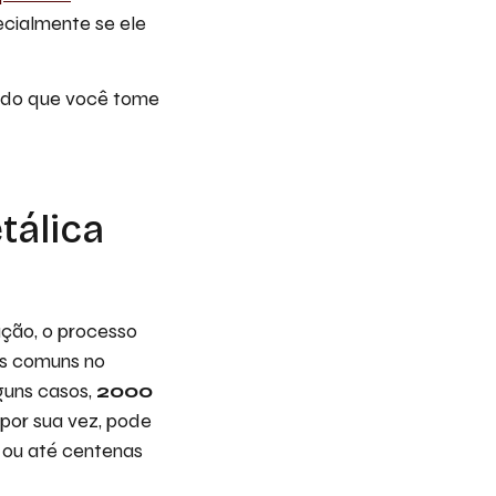
ecialmente se ele
odo que você tome
tálica
ação, o processo
is comuns no
guns casos,
2000
 por sua vez, pode
s ou até centenas