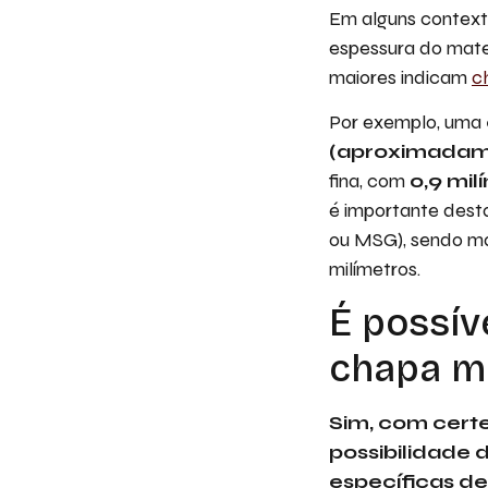
Em alguns contexto
espessura do mate
maiores indicam
c
Por exemplo, uma
(aproximadam
fina, com
0,9 mil
é importante dest
ou MSG), sendo mai
milímetros.
É possív
chapa me
Sim, com cert
possibilidade
específicas de