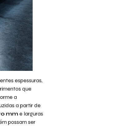
entes espessuras,
primentos que
forme a
zidas a partir de
70 mm
e larguras
bém possam ser