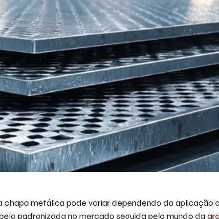
Descr
iremo
Ace
chapa metálica pode variar dependendo da aplicação a 
abela padronizada no mercado seguida pelo mundo da
arq