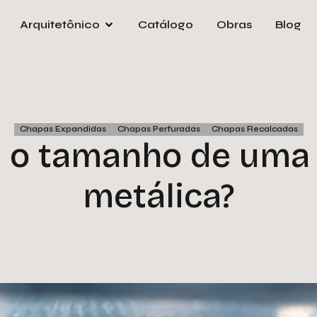
Arquitetônico
Catálogo
Obras
Blog
Pre
orça
e
Nom
Chapas Expandidas
Chapas Perfuradas
Chapas Recalcadas
é o tamanho de uma
Emai
metálica?
Tele
Empr