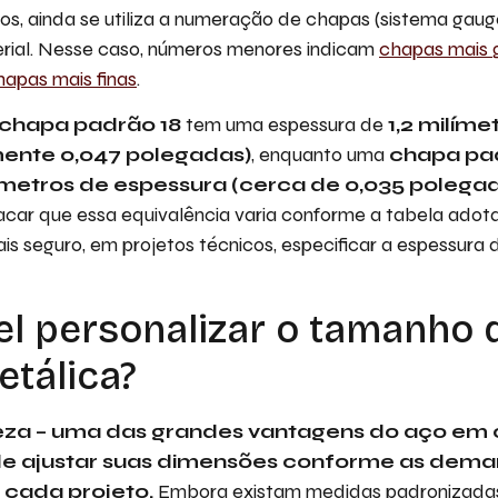
s, ainda se utiliza a numeração de chapas (sistema gauge
rial. Nesse caso, números menores indicam
chapas mais 
hapas mais finas
.
chapa padrão 18
tem uma espessura de
1,2 milíme
ente 0,047 polegadas)
, enquanto uma
chapa pa
ímetros de espessura (cerca de 0,035 polega
acar que essa equivalência varia conforme a tabela ad
s seguro, em projetos técnicos, especificar a espessura
el personalizar o tamanho
tálica?
eza – uma das grandes vantagens do aço em 
 de ajustar suas dimensões conforme as dem
 cada projeto.
Embora existam medidas padronizad