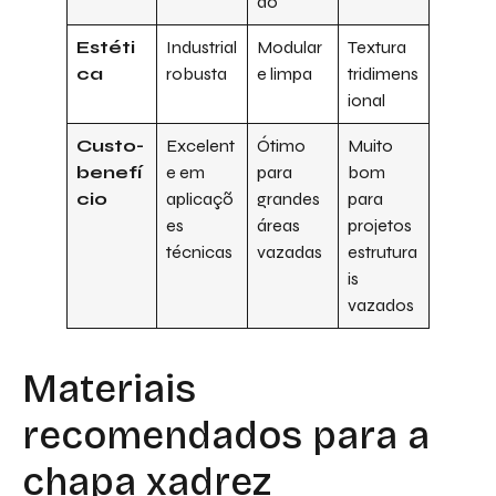
ão
Estéti
Industrial
Modular
Textura
ca
robusta
e limpa
tridimens
ional
Custo-
Excelent
Ótimo
Muito
benefí
e em
para
bom
cio
aplicaçõ
grandes
para
es
áreas
projetos
técnicas
vazadas
estrutura
is
vazados
Materiais
recomendados para a
chapa xadrez