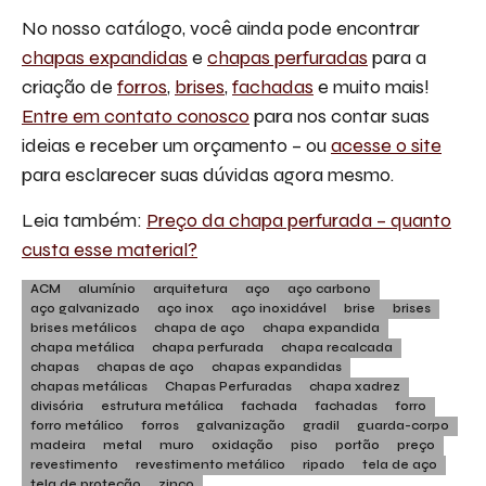
No nosso catálogo, você ainda pode encontrar
chapas expandidas
e
chapas perfuradas
para a
criação de
forros
,
brises
,
fachadas
e muito mais!
Entre em contato conosco
para nos contar suas
ideias e receber um orçamento – ou
acesse o site
para esclarecer suas dúvidas agora mesmo.
Leia também:
Preço da chapa perfurada – quanto
custa esse material?
ACM
alumínio
arquitetura
aço
aço carbono
aço galvanizado
aço inox
aço inoxidável
brise
brises
brises metálicos
chapa de aço
chapa expandida
chapa metálica
chapa perfurada
chapa recalcada
chapas
chapas de aço
chapas expandidas
chapas metálicas
Chapas Perfuradas
chapa xadrez
divisória
estrutura metálica
fachada
fachadas
forro
forro metálico
forros
galvanização
gradil
guarda-corpo
madeira
metal
muro
oxidação
piso
portão
preço
revestimento
revestimento metálico
ripado
tela de aço
tela de proteção
zinco