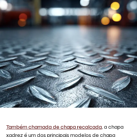
Descreva aqui seu projeto e necessidade
que nós iremos avaliar e propor a melhor
solução.
Aceito receber emails da Bepex.
Também chamada de chapa recalcada
, a chapa
xadrez é um dos principais modelos de chapa