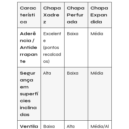
Carac
Chapa
Chapa
Chapa
terísti
Xadre
Perfur
Expan
ca
z
ada
dida
Aderê
Excelent
Baixa
Média
ncia /
e
Antide
(pontos
rrapan
recalcad
te
os)
Segur
Alta
Baixa
Média
ança
em
superfí
cies
inclina
das
Ventila
Baixa
Alta
Média/Al