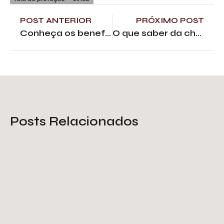
POST ANTERIOR
PRÓXIMO POST
Conheça os benefícios dos brises de alumínio
O que saber da chapa de ferro fundido?
Posts Relacionados
Escada de chapa expandida:
como escolher a sua?
Saiba Mais