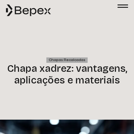
Solicite um Orçamento
Preencha o formulário abaixo para solicitar
um orçamento. Nossa equipe está à
disposição para esclarecer suas dúvidas e
atender às suas solicitações com agilidade
e excelência.
Nome
Chapas Recalcadas
Chapa xadrez: vantagens,
aplicações e materiais
Email
Telefone
Empresa