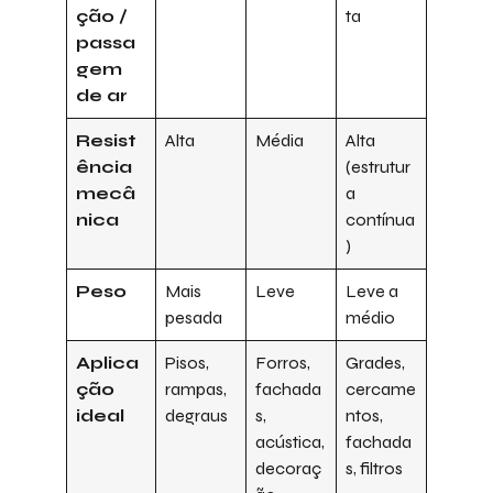
ção /
ta
passa
gem
de ar
Resist
Alta
Média
Alta
ência
(estrutur
mecâ
a
nica
contínua
)
Peso
Mais
Leve
Leve a
pesada
médio
Aplica
Pisos,
Forros,
Grades,
ção
rampas,
fachada
cercame
ideal
degraus
s,
ntos,
acústica,
fachada
decoraç
s, filtros