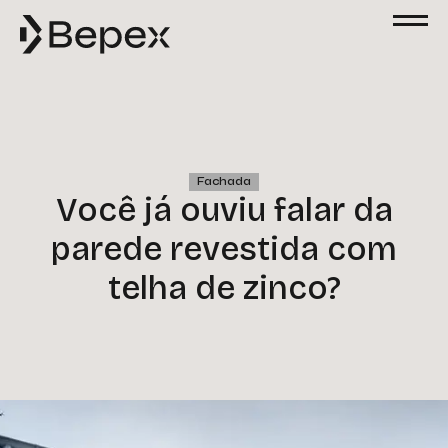
Solicite um Orçamento
Preencha o formulário abaixo para solicitar
um orçamento. Nossa equipe está à
disposição para esclarecer suas dúvidas e
atender às suas solicitações com agilidade
e excelência.
Fachada
Nome
Você já ouviu falar da
parede revestida com
Email
telha de zinco?
Telefone
Empresa