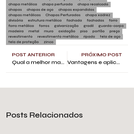
chapa metálica
chapa perfurada
chapa recalcada
chapas
chapas de aço
chapas expandidas
chapas metálicas
Chapas Perfuradas
chapa xadrez
divisória
estrutura metálica
fachada
fachadas
forro
forro metálico
forros
galvanização
gradil
guarda-corpo
madeira
metal
muro
oxidação
piso
portão
preço
revestimento
revestimento metálico
ripado
tela de aço
tela de proteção
zinco
POST ANTERIOR
PRÓXIMO POST
Qual a melhor madeira ripada para revestir paredes?
Vantagens e aplicações do revestimento de zinco
Posts Relacionados
Escada de chapa expandida: