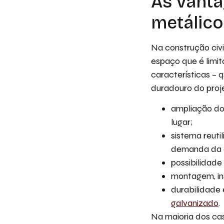
As vant
metálico
Na construção civ
espaço que é limit
características – 
duradouro do proj
ampliação do
lugar;
sistema reuti
demanda da 
possibilidade
montagem, in
durabilidade 
galvanizado
.
Na maioria dos cas