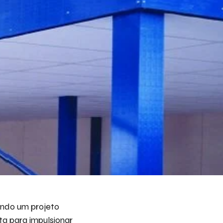
eva aqui seu projeto e necessidade que nós
s avaliar e propor a melhor solução.
ito receber emails da Bepex.
endo um projeto
ta para impulsionar