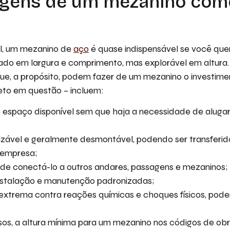
agens de um mezanino come
il, um mezanino de
aço
é quase indispensável se você quer
ado em largura e comprimento, mas explorável em altura. 
que, a propósito, podem fazer de um mezanino o investime
eto em questão – incluem:
 espaço disponível sem que haja a necessidade de aluga
lizável e geralmente desmontável, podendo ser transferi
empresa;
 de conectá-lo a outros andares, passagens e mezaninos;
stalação e manutenção padronizadas;
extrema contra reações químicas e choques físicos, pode
os, a altura mínima para um mezanino nos códigos de obr