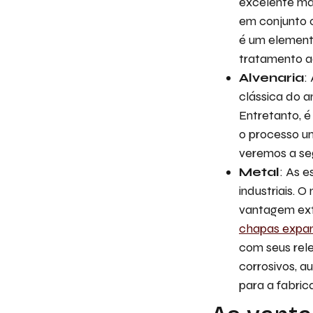
excelente ma
em conjunto c
é um elemento
tratamento a
Alvenaria
:
clássica do 
Entretanto, é
o processo u
veremos a seg
Metal
: As e
industriais. 
vantagem ext
chapas expa
com seus rele
corrosivos, a
para a fabri