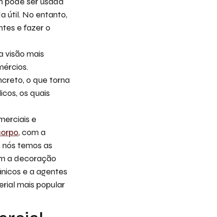
ém pode ser usada
 útil. No entanto,
tes e fazer o
a visão mais
mércios.
ncreto, o que torna
cos, os quais
merciais e
corpo
, com a
, nós temos as
em a decoração
ânicos e a agentes
rial mais popular