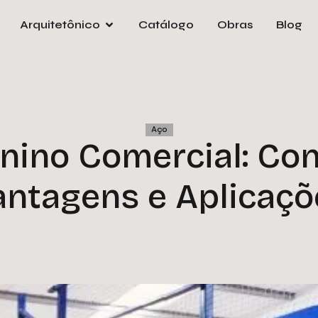
Arquitetônico
Catálogo
Obras
Blog
Pre
orça
e
Nom
Aço
ino Comercial: Con
Emai
antagens e Aplicaçõ
Tele
Empr