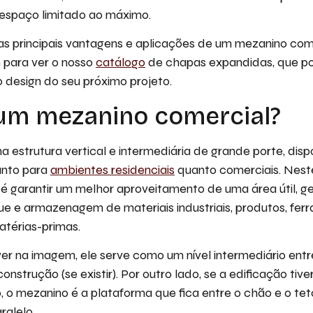
 espaço limitado ao máximo.
, as principais vantagens e aplicações de um mezanino com
para ver o nosso
catálogo
de chapas expandidas, que p
o design do seu próximo projeto.
 um mezanino comercial?
 estrutura vertical e intermediária de grande porte, disp
anto para
ambientes residenciais
quanto comerciais. Neste
l é garantir um melhor aproveitamento de uma área útil, 
e e armazenagem de materiais industriais, produtos, fer
térias-primas.
 na imagem, ele serve como um nível intermediário entre
onstrução (se existir). Por outro lado, se a edificação ti
o, o mezanino é a plataforma que fica entre o chão e o te
ralelo.