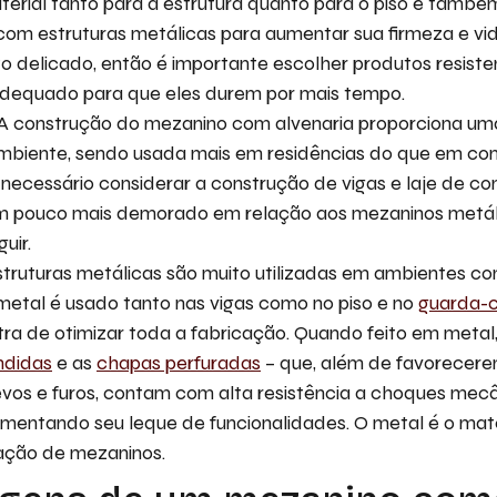
terial tanto para a estrutura quanto para o piso e tamb
om estruturas metálicas para aumentar sua firmeza e vida
 delicado, então é importante escolher produtos resisten
dequado para que eles durem por mais tempo.
 A construção do mezanino com alvenaria proporciona um
ambiente, sendo usada mais em residências do que em co
 necessário considerar a construção de vigas e laje de co
m pouco mais demorado em relação aos mezaninos metáli
uir.
struturas metálicas são muito utilizadas em ambientes co
O metal é usado tanto nas vigas como no piso e no
guarda-
ra de otimizar toda a fabricação. Quando feito em metal
ndidas
e as
chapas perfuradas
– que, além de favorecer
vos e furos, contam com alta resistência a choques mec
umentando seu leque de funcionalidades. O metal é o mate
cação de mezaninos.