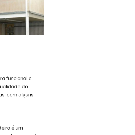
a funcional e
qualidade do
cas, com alguns
deira é um