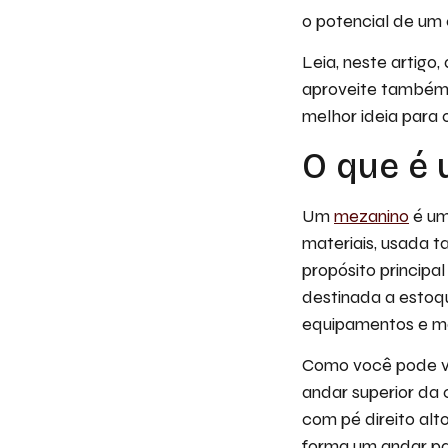
o potencial de um
Leia, neste artigo
aproveite também 
melhor ideia para 
O que é
Um
mezanino
é uma
materiais, usada t
propósito principa
destinada a estoqu
equipamentos e ma
Como você pode ver
andar superior da c
com pé direito alt
forma um andar pa