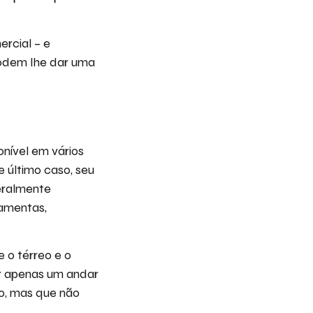
ercial – e
odem lhe dar uma
onível em vários
 último caso, seu
geralmente
ramentas,
 o térreo e o
ver apenas um andar
to, mas que não