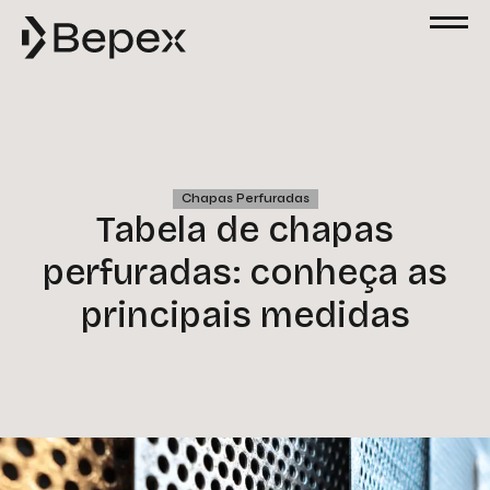
Solicite um Orçamento
Preencha o formulário abaixo para solicitar
um orçamento. Nossa equipe está à
disposição para esclarecer suas dúvidas e
atender às suas solicitações com agilidade
e excelência.
Chapas Perfuradas
Nome
Tabela de chapas
perfuradas: conheça as
Email
principais medidas
Telefone
Empresa