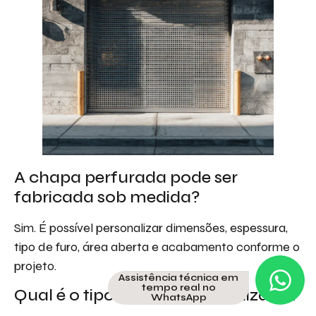
A chapa perfurada pode ser
fabricada sob medida?
Sim. É possível personalizar dimensões, espessura,
tipo de furo, área aberta e acabamento conforme o
projeto.
Assistência técnica em
tempo real no
Qual é o tipo de furo mais utilizado?
WhatsApp