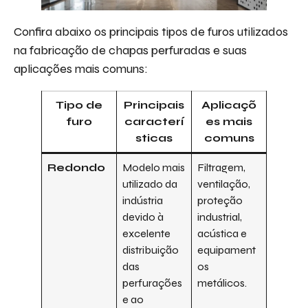
Confira abaixo os principais tipos de furos utilizados
na fabricação de chapas perfuradas e suas
aplicações mais comuns:
Tipo de
Principais
Aplicaçõ
furo
caracterí
es mais
sticas
comuns
Redondo
Modelo mais
Filtragem,
utilizado da
ventilação,
indústria
proteção
devido à
industrial,
excelente
acústica e
distribuição
equipament
das
os
perfurações
metálicos.
e ao