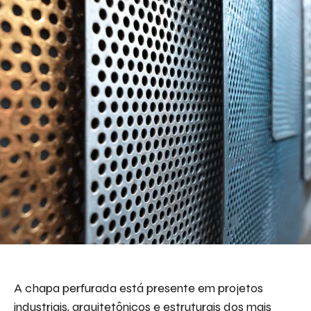
Descreva aqui seu projeto e necessidade
que nós iremos avaliar e propor a melhor
solução.
Aceito receber emails da Bepex.
A chapa perfurada está presente em projetos
industriais, arquitetônicos e estruturais dos mais