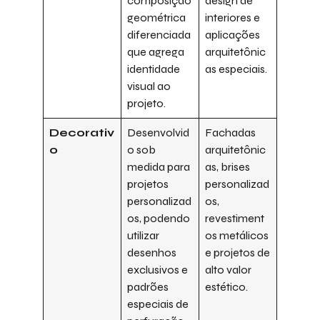
composição
design de
geométrica
interiores e
diferenciada
aplicações
que agrega
arquitetônic
identidade
as especiais.
visual ao
projeto.
Decorativ
Desenvolvid
Fachadas
o
o sob
arquitetônic
medida para
as, brises
projetos
personalizad
personalizad
os,
os, podendo
revestiment
utilizar
os metálicos
desenhos
e projetos de
exclusivos e
alto valor
padrões
estético.
especiais de