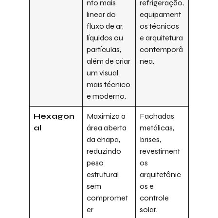
nto mais
refrigeração,
linear do
equipament
fluxo de ar,
os técnicos
líquidos ou
e arquitetura
partículas,
contemporâ
além de criar
nea.
um visual
mais técnico
e moderno.
Hexagon
Maximiza a
Fachadas
al
área aberta
metálicas,
da chapa,
brises,
reduzindo
revestiment
peso
os
estrutural
arquitetônic
sem
os e
compromet
controle
er
solar.