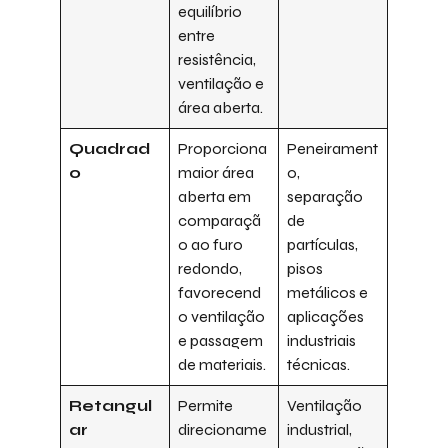
equilíbrio
entre
resistência,
ventilação e
área aberta.
Quadrad
Proporciona
Peneirament
o
maior área
o,
aberta em
separação
comparaçã
de
o ao furo
partículas,
redondo,
pisos
favorecend
metálicos e
o ventilação
aplicações
e passagem
industriais
de materiais.
técnicas.
Retangul
Permite
Ventilação
ar
direcioname
industrial,