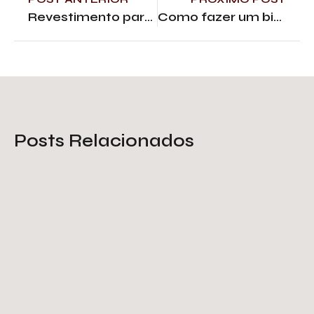
Revestimento para muro externo: por que escolher o metal?
Como fazer um biombo? Dicas decorativas e arquitetônicas
Posts Relacionados
Gradil de chapa expandida:
segurança e resistência
arquitetônica
Saiba Mais