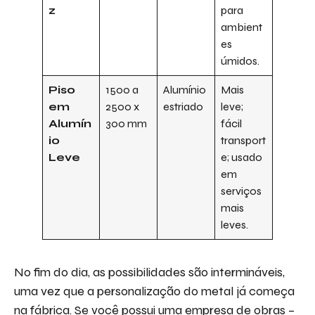
z
para
ambient
es
úmidos.
Piso
1500 a
Alumínio
Mais
em
2500 x
estriado
leve;
Alumín
300 mm
fácil
io
transport
Leve
e; usado
em
serviços
mais
leves.
No fim do dia, as possibilidades são intermináveis,
uma vez que a personalização do metal já começa
na fábrica. Se você possui uma empresa de obras –