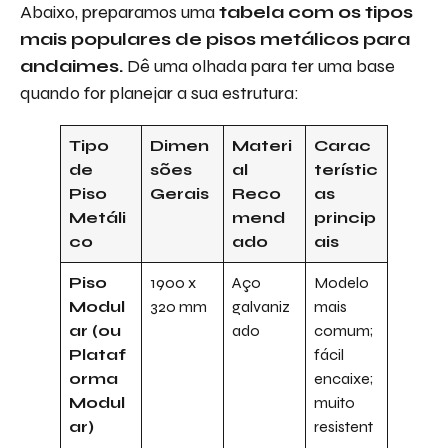
Abaixo, preparamos uma
tabela com os tipos
mais populares de pisos metálicos para
andaimes.
Dê uma olhada para ter uma base
quando for planejar a sua estrutura:
Tipo
Dimen
Materi
Carac
de
sões
al
terístic
Piso
Gerais
Reco
as
Metáli
mend
princip
co
ado
ais
Piso
1900 x
Aço
Modelo
Modul
320 mm
galvaniz
mais
ar (ou
ado
comum;
Plataf
fácil
orma
encaixe;
Modul
muito
ar)
resistent