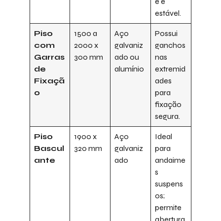
e e
estável.
Piso
1500 a
Aço
Possui
com
2000 x
galvaniz
ganchos
Garras
300 mm
ado ou
nas
de
alumínio
extremid
Fixaçã
ades
o
para
fixação
segura.
Piso
1900 x
Aço
Ideal
Bascul
320 mm
galvaniz
para
ante
ado
andaime
s
suspens
os;
permite
abertura