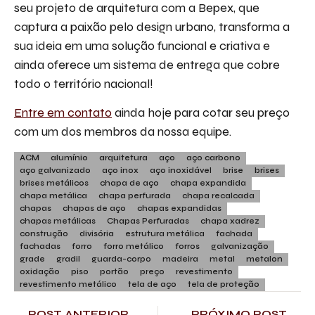
seu projeto de arquitetura com a Bepex, que
captura a paixão pelo design urbano, transforma a
sua ideia em uma solução funcional e criativa e
ainda oferece um sistema de entrega que cobre
todo o território nacional!
Entre em contato
ainda hoje para cotar seu preço
com um dos membros da nossa equipe.
ACM
alumínio
arquitetura
aço
aço carbono
aço galvanizado
aço inox
aço inoxidável
brise
brises
brises metálicos
chapa de aço
chapa expandida
chapa metálica
chapa perfurada
chapa recalcada
chapas
chapas de aço
chapas expandidas
chapas metálicas
Chapas Perfuradas
chapa xadrez
construção
divisória
estrutura metálica
fachada
fachadas
forro
forro metálico
forros
galvanização
grade
gradil
guarda-corpo
madeira
metal
metalon
oxidação
piso
portão
preço
revestimento
revestimento metálico
tela de aço
tela de proteção
POST ANTERIOR
PRÓXIMO POST