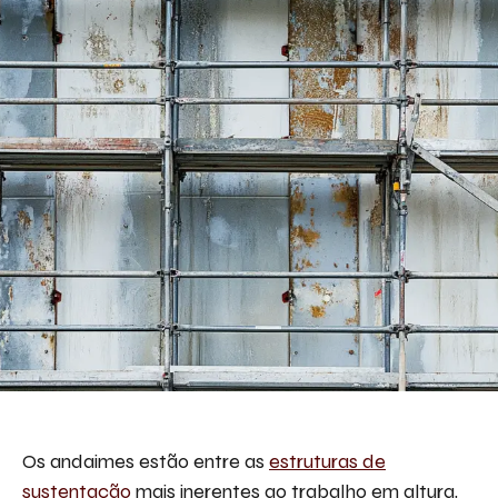
Descreva aqui seu projeto e necessidade
que nós iremos avaliar e propor a melhor
solução.
Aceito receber emails da Bepex.
Os andaimes estão entre as
estruturas de
sustentação
mais inerentes ao trabalho em altura,