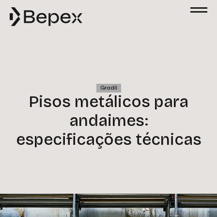
Solicite um Orçamento
Preencha o formulário abaixo para solicitar
um orçamento. Nossa equipe está à
disposição para esclarecer suas dúvidas e
atender às suas solicitações com agilidade
e excelência.
Gradil
Nome
Pisos metálicos para
andaimes:
Email
especificações técnicas
Telefone
Empresa