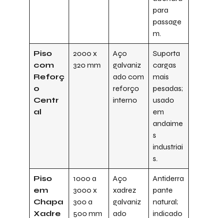
para
passage
m.
Piso
2000 x
Aço
Suporta
com
320 mm
galvaniz
cargas
Reforç
ado com
mais
o
reforço
pesadas;
Centr
interno
usado
al
em
andaime
s
industriai
s.
Piso
1000 a
Aço
Antiderra
em
3000 x
xadrez
pante
Chapa
300 a
galvaniz
natural;
Xadre
500 mm
ado
indicado