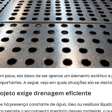
m pisos, ela deixa de ser apenas um elemento estético e 
mportantes. A seguir, veja em quais situações ela se dest
ojeto exige drenagem eficiente
 há presença constante de água, óleo ou resíduos líquid
os permite o escoamento imediato desses materiais, o que