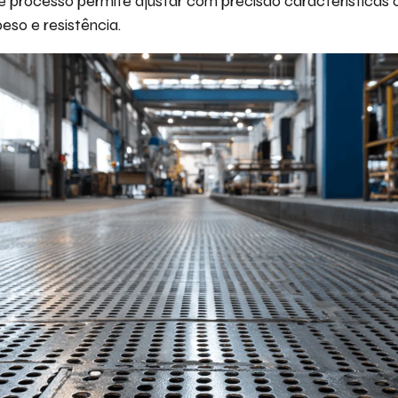
 processo permite ajustar com precisão características 
eso e resistência.