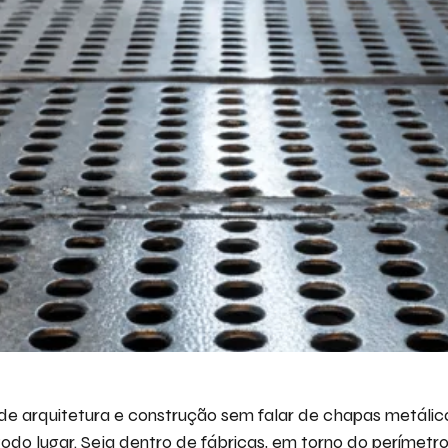
Descr
iremo
Ace
de arquitetura e construção sem falar de chapas metálic
do lugar. Seja dentro de fábricas, em torno do perímetro 