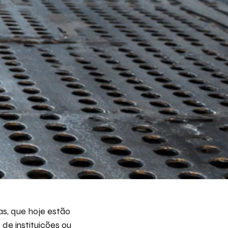
eva aqui seu projeto e necessidade que nós
s avaliar e propor a melhor solução.
ito receber emails da Bepex.
as, que hoje estão
de instituições ou