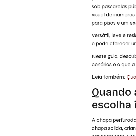
sob passarelas pú
visual de inúmeros
para pisos é um ex
Versátil, leve e r
e pode oferecer um
Neste guia, descub
cenários e o que a
Leia também:
Qua
Quando a
escolha 
A chapa perfurada
chapa sólida, cria