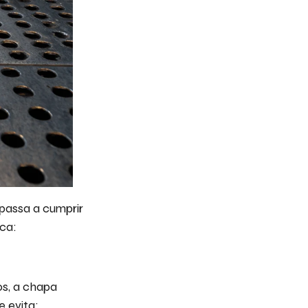
passa a cumprir
aca:
os, a chapa
 evita: