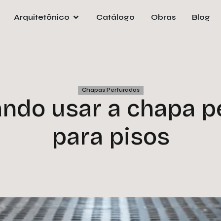
Arquitetônico
Catálogo
Obras
Blog
Pre
orça
e
Nom
Chapas Perfuradas
ando usar a chapa p
Emai
para pisos
Tele
Empr