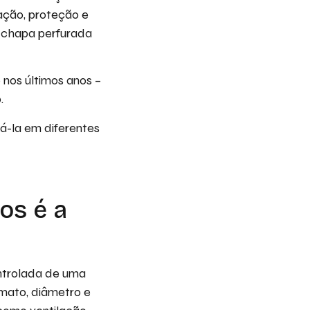
ação, proteção e
A chapa perfurada
 nos últimos anos –
.
á-la em diferentes
os é a
ontrolada de uma
rmato, diâmetro e