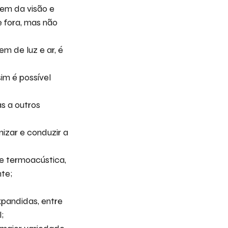
em da visão e
 fora, mas não
m de luz e ar, é
im é possível
s a outros
nizar e conduzir a
e termoacústica,
nte;
xpandidas, entre
;