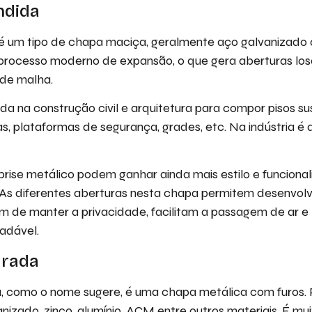
ndida
 um tipo de chapa maciça, geralmente aço galvanizado
processo moderno de expansão, o que gera aberturas los
de malha.
a na construção civil e arquitetura para compor pisos su
s, plataformas de segurança, grades, etc. Na indústria é
.
rise metálico podem ganhar ainda mais estilo e funciona
As diferentes aberturas nesta chapa permitem desenvolv
 de manter a privacidade, facilitam a passagem de ar e 
adável.
urada
, como o nome sugere, é uma chapa metálica com furos. 
nizado, zinco, alumínio, ACM entre outros materiais. É mu