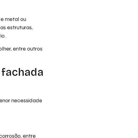
.
de metal ou
as estruturas,
io.
lher, entre outros
a fachada
 menor necessidade
corrosão, entre