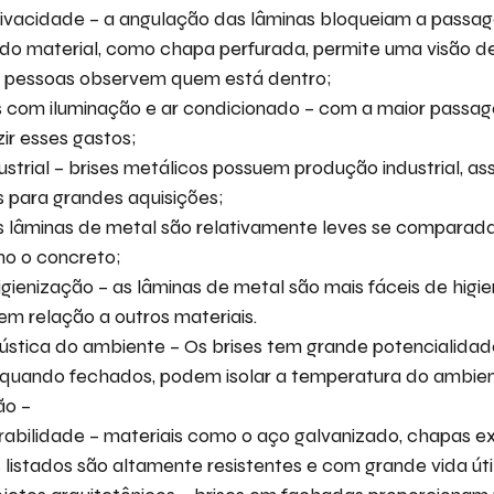
ivacidade – a angulação das lâminas bloqueiam a passag
o material, como chapa perfurada, permite uma visão de
s pessoas observem quem está dentro;
 com iluminação e ar condicionado – com a maior passage
zir esses gastos;
strial – brises metálicos possuem produção industrial, ass
s para grandes aquisições;
s lâminas de metal são relativamente leves se comparada
mo o concreto;
gienização – as lâminas de metal são mais fáceis de higie
m relação a outros materiais.
ústica do ambiente – Os brises tem grande potencialidad
 quando fechados, podem isolar a temperatura do ambie
ção –
rabilidade – materiais como o aço galvanizado, chapas e
 listados são altamente resistentes e com grande vida útil