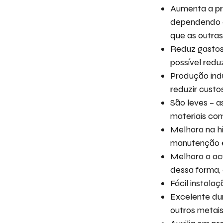
Aumenta a pr
dependendo d
que as outra
Reduz gastos
possível redu
Produção indu
reduzir custo
São leves – a
materiais co
Melhora na hi
manutenção e
Melhora a ac
dessa forma,
Fácil instala
Excelente du
outros metais