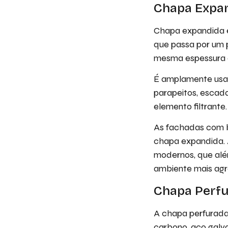
Chapa Expa
Chapa expandida é
que passa por um 
mesma espessura 
É amplamente usad
parapeitos, escada
elemento filtrante
As fachadas com b
chapa expandida. 
modernos, que além
ambiente mais agr
Chapa Perf
A chapa perfurada
carbono, aço galva