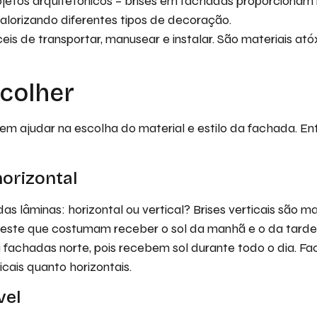
ojetos arquitetônicos – brises em fachadas proporcionam
valorizando diferentes tipos de decoração.
ceis de transportar, manusear e instalar. São materiais at
colher
em ajudar na escolha do material e estilo da fachada. E
horizontal
as lâminas: horizontal ou vertical? Brises verticais são m
este que costumam receber o sol da manhã e o da tarde. 
a fachadas norte, pois recebem sol durante todo o dia. F
icais quanto horizontais.
vel