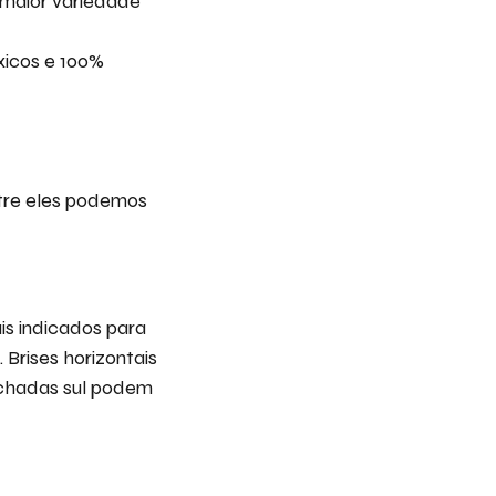
 maior variedade
óxicos e 100%
ntre eles podemos
ais indicados para
Brises horizontais
achadas sul podem