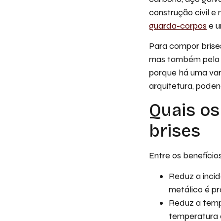
construção civil e
guarda-corpos
e u
Para compor brises
mas também pela d
porque há uma var
arquitetura, poden
Quais os
brises
Entre os benefício
Reduz a incid
metálico é pr
Reduz a temp
temperatura 