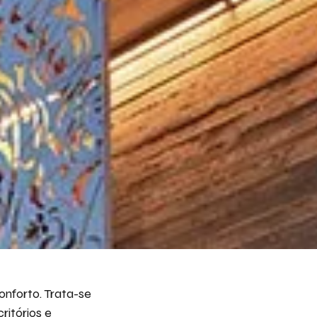
eva aqui seu projeto e necessidade que nós
s avaliar e propor a melhor solução.
ito receber emails da Bepex.
nforto. Trata-se
ritórios e