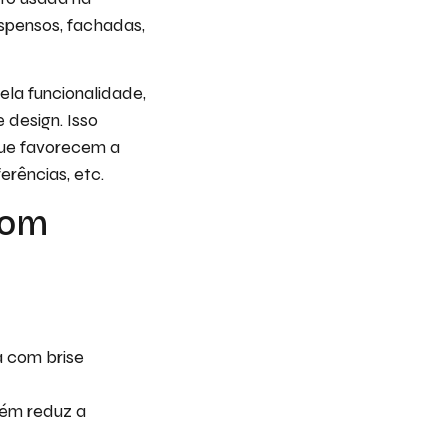
uspensos, fachadas,
ela funcionalidade,
design. Isso
que favorecem a
erências, etc.
com
a com brise
bém reduz a