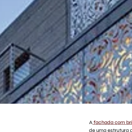
A
fachada com br
de uma estrutura q