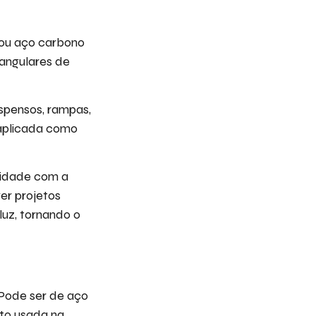
 ou aço carbono
angulares de
spensos, rampas,
 aplicada como
lidade com a
er projetos
luz, tornando o
Pode ser de aço
ito usada na