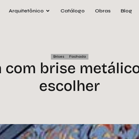
Arquitetônico
Catálogo
Obras
Blog
Pre
orça
e
Nom
Brises
Fachada
 com brise metálic
Emai
escolher
Tele
Empr