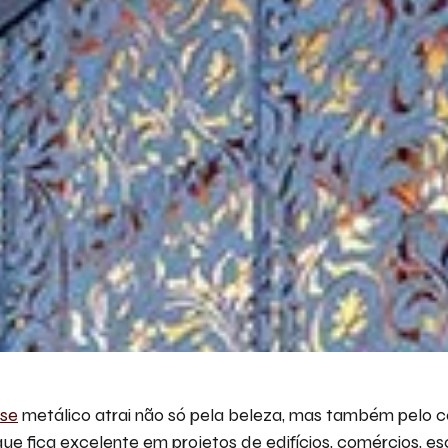
Descr
iremo
Ace
ise
metálico atrai não só pela beleza, mas também pelo co
ue fica excelente em projetos de edifícios, comércios, esc