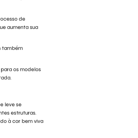
rocesso de
que aumenta sua
im também
o para os modelos
itada.
te leve se
tes estruturas.
ido à cor bem viva