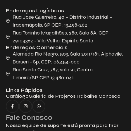
Endereços Logísticos
Descreva aqui seu projeto e necessidade
que nós iremos avaliar e propor a melhor
Rua Jose Guerreiro, 40 – Distrito Industrial –
solução.
Iracemápolis, SP CEP: 13.498-262
Rua Toninho Magalhães, 280, Sala 8A, CEP
29104362 - Vila Velha, Espírito Santo
Endereços Comerciais
Alameda Rio Negro, 503, Sala 2011/181, Alphavile,
Barueri - Sp, CEP: 06.454-000
Rua Santa Cruz, 787, sala 91, Centro,
Limeira/SP, CEP 13.480-041
Aceito receber emails da Bepex.
Links Rápidos
Catálogo
Galeria de Projetos
Trabalhe Conosco
Fale Conosco
Nossa equipe de suporte está pronta para tirar