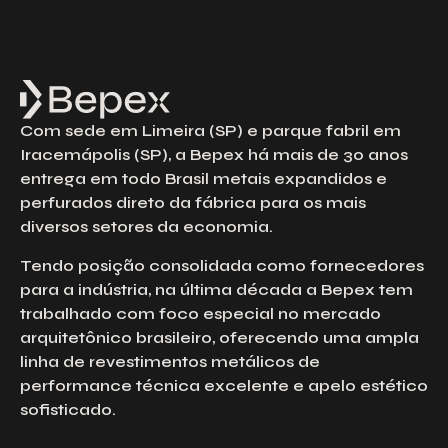
Solicite um Orçamento
Preencha o formulário abaixo para solicitar
um orçamento. Nossa equipe está à
disposição para esclarecer suas dúvidas e
Com sede em Limeira (SP) e parque fabril em
atender às suas solicitações com agilidade
e excelência.
Iracemápolis (SP), a Bepex há mais de 30 anos
entrega em todo Brasil metais expandidos e
Nome
perfurados direto da fábrica para os mais
diversos setores da economia.
Email
Tendo posição consolidada como fornecedores
para a indústria, na última década a Bepex tem
trabalhado com foco especial no mercado
Telefone
arquitetônico brasileiro, oferecendo uma ampla
linha de revestimentos metálicos de
performance técnica excelente e apelo estético
sofisticado.
Empresa