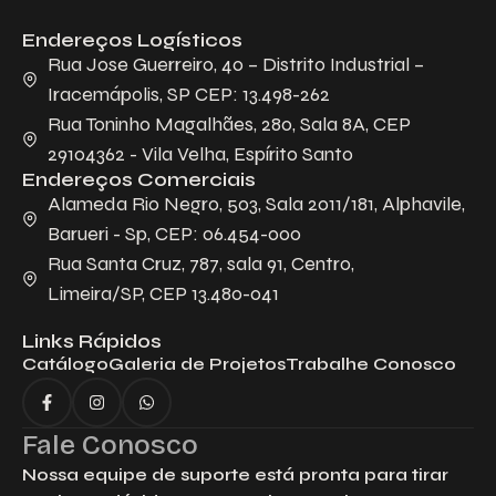
Endereços Logísticos
Descreva aqui seu projeto e necessidade
que nós iremos avaliar e propor a melhor
Rua Jose Guerreiro, 40 – Distrito Industrial –
solução.
Iracemápolis, SP CEP: 13.498-262
Rua Toninho Magalhães, 280, Sala 8A, CEP
29104362 - Vila Velha, Espírito Santo
Endereços Comerciais
Alameda Rio Negro, 503, Sala 2011/181, Alphavile,
Barueri - Sp, CEP: 06.454-000
Rua Santa Cruz, 787, sala 91, Centro,
Limeira/SP, CEP 13.480-041
Aceito receber emails da Bepex.
Links Rápidos
Catálogo
Galeria de Projetos
Trabalhe Conosco
Fale Conosco
Nossa equipe de suporte está pronta para tirar