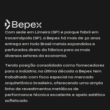
Solicite um Orçamento
Preencha o formulário abaixo para solicitar
um orçamento. Nossa equipe está à
disposição para esclarecer suas dúvidas e
Com sede em Limeira (SP) e parque fabril em
atender às suas solicitações com agilidade
e excelência.
Iracemápolis (SP), a Bepex há mais de 30 anos
entrega em todo Brasil metais expandidos e
Nome
perfurados direto da fábrica para os mais
diversos setores da economia.
Email
Tendo posição consolidada como fornecedores
para a indústria, na última década a Bepex tem
trabalhado com foco especial no mercado
Telefone
arquitetônico brasileiro, oferecendo uma ampla
linha de revestimentos metálicos de
performance técnica excelente e apelo estético
sofisticado.
Empresa