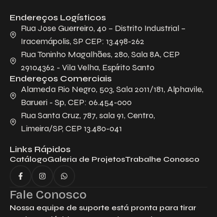
Endereços Logísticos
Descreva aqui seu projeto e necessidade
que nós iremos avaliar e propor a melhor
Rua Jose Guerreiro, 40 – Distrito Industrial –
solução.
Iracemápolis, SP CEP: 13.498-262
Rua Toninho Magalhães, 280, Sala 8A, CEP
29104362 - Vila Velha, Espírito Santo
Endereços Comerciais
Alameda Rio Negro, 503, Sala 2011/181, Alphavile,
Barueri - Sp, CEP: 06.454-000
Rua Santa Cruz, 787, sala 91, Centro,
Limeira/SP, CEP 13.480-041
Aceito receber emails da Bepex.
Links Rápidos
Catálogo
Galeria de Projetos
Trabalhe Conosco
Fale Conosco
Nossa equipe de suporte está pronta para tirar