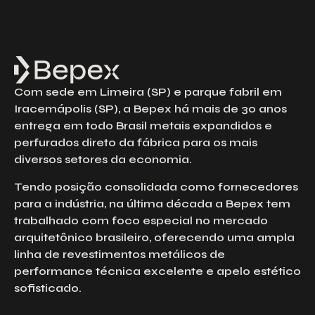
Solicite um Orçamento
Preencha o formulário abaixo para solicitar
um orçamento. Nossa equipe está à
disposição para esclarecer suas dúvidas e
Com sede em Limeira (SP) e parque fabril em
atender às suas solicitações com agilidade
e excelência.
Iracemápolis (SP), a Bepex há mais de 30 anos
entrega em todo Brasil metais expandidos e
Nome
perfurados direto da fábrica para os mais
diversos setores da economia.
Email
Tendo posição consolidada como fornecedores
para a indústria, na última década a Bepex tem
trabalhado com foco especial no mercado
Telefone
arquitetônico brasileiro, oferecendo uma ampla
linha de revestimentos metálicos de
performance técnica excelente e apelo estético
sofisticado.
Empresa