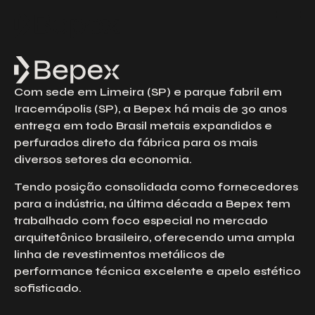
Solicite um Orçamento
Preencha o formulário abaixo para solicitar
um orçamento. Nossa equipe está à
disposição para esclarecer suas dúvidas e
Com sede em Limeira (SP) e parque fabril em
atender às suas solicitações com agilidade
e excelência.
Iracemápolis (SP), a Bepex há mais de 30 anos
entrega em todo Brasil metais expandidos e
Nome
perfurados direto da fábrica para os mais
diversos setores da economia.
Email
Tendo posição consolidada como fornecedores
para a indústria, na última década a Bepex tem
trabalhado com foco especial no mercado
Telefone
arquitetônico brasileiro, oferecendo uma ampla
linha de revestimentos metálicos de
performance técnica excelente e apelo estético
sofisticado.
Empresa