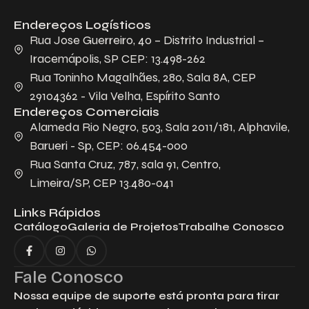
Endereços Logísticos
Descreva aqui seu projeto e necessidade
que nós iremos avaliar e propor a melhor
Rua Jose Guerreiro, 40 – Distrito Industrial –
solução.
Iracemápolis, SP CEP: 13.498-262
Rua Toninho Magalhães, 280, Sala 8A, CEP
29104362 - Vila Velha, Espírito Santo
Endereços Comerciais
Alameda Rio Negro, 503, Sala 2011/181, Alphavile,
Barueri - Sp, CEP: 06.454-000
Rua Santa Cruz, 787, sala 91, Centro,
Limeira/SP, CEP 13.480-041
Aceito receber emails da Bepex.
Links Rápidos
Catálogo
Galeria de Projetos
Trabalhe Conosco
Fale Conosco
Nossa equipe de suporte está pronta para tirar