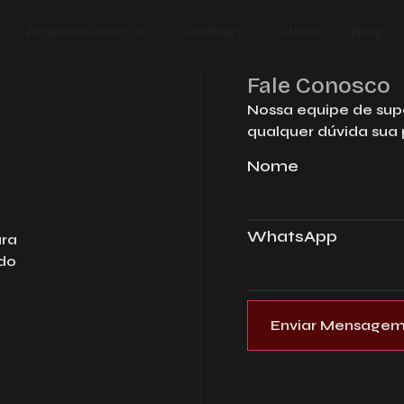
Arquitetônico
Catálogo
Obras
Blog
Pre
Fale Conosco
orça
e
Nossa equipe de supo
qualquer dúvida sua
Nom
Nome
Emai
WhatsApp
ara
ado
Tele
Empr