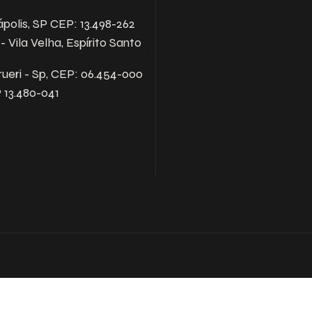
Descr
ápolis, SP CEP: 13.498-262
iremo
Vila Velha, Espírito Santo
rueri - Sp, CEP: 06.454-000
P 13.480-041
Ace