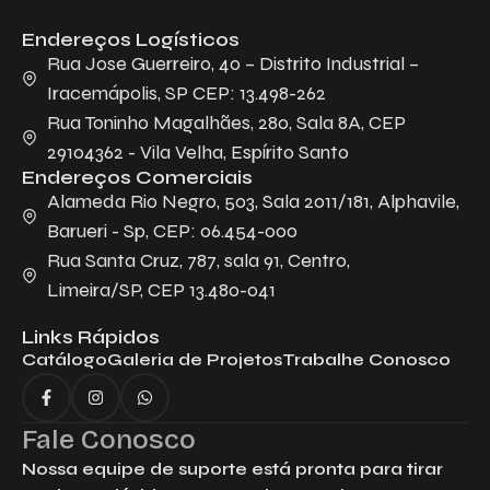
Endereços Logísticos
Descreva aqui seu projeto e necessidade
que nós iremos avaliar e propor a melhor
Rua Jose Guerreiro, 40 – Distrito Industrial –
solução.
Iracemápolis, SP CEP: 13.498-262
Rua Toninho Magalhães, 280, Sala 8A, CEP
29104362 - Vila Velha, Espírito Santo
Endereços Comerciais
Alameda Rio Negro, 503, Sala 2011/181, Alphavile,
Barueri - Sp, CEP: 06.454-000
Rua Santa Cruz, 787, sala 91, Centro,
Limeira/SP, CEP 13.480-041
Aceito receber emails da Bepex.
Links Rápidos
Catálogo
Galeria de Projetos
Trabalhe Conosco
Fale Conosco
Nossa equipe de suporte está pronta para tirar