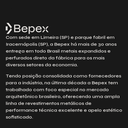
Solicite um Orçamento
Preencha o formulário abaixo para solicitar
um orçamento. Nossa equipe está à
disposição para esclarecer suas dúvidas e
Com sede em Limeira (SP) e parque fabril em
atender às suas solicitações com agilidade
e excelência.
Iracemápolis (SP), a Bepex há mais de 30 anos
entrega em todo Brasil metais expandidos e
Nome
perfurados direto da fábrica para os mais
diversos setores da economia.
Email
Tendo posição consolidada como fornecedores
para a indústria, na última década a Bepex tem
trabalhado com foco especial no mercado
Telefone
arquitetônico brasileiro, oferecendo uma ampla
linha de revestimentos metálicos de
performance técnica excelente e apelo estético
sofisticado.
Empresa