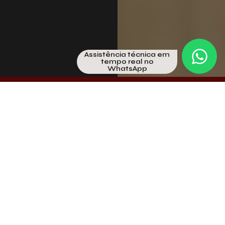
Assistência técnica em
tempo real no
WhatsApp
Explore a linha Aeris para
Revestimentos Internos
Abaixo você encontra todas as características
técnicas necessárias para a especificação do
revestimento interno perfeita. Conte com nossa
equipe para consultória técnica em tempo real no
WhatsApp.