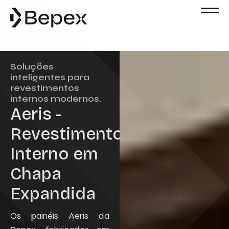
Solicite um Orçamento
Preencha o formulário abaixo para solicitar
um orçamento. Nossa equipe está à
disposição para esclarecer suas dúvidas e
Soluções
atender às suas solicitações com agilidade
inteligentes para
e excelência.
revestimentos
Nome
internos modernos.
Aeris -
Revestimento
Email
Interno em
Chapa
Telefone
Expandida
Empresa
Os painéis Aeris da