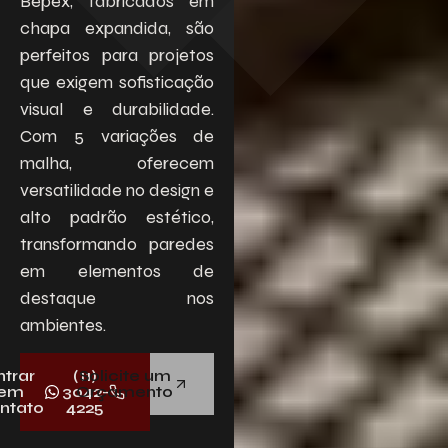
Bepex, fabricados em
chapa expandida, são
Descreva aqui seu projeto e necessidade
perfeitos para projetos
que nós iremos avaliar e propor a melhor
solução.
que exigem sofisticação
visual e durabilidade.
Com 5 variações de
malha, oferecem
versatilidade no design e
alto padrão estético,
transformando paredes
em elementos de
Aceito receber emails da Bepex.
destaque nos
ambientes.
ntrar
(11)
Solicite um
em
3042-
Orçamento
ntato
4225