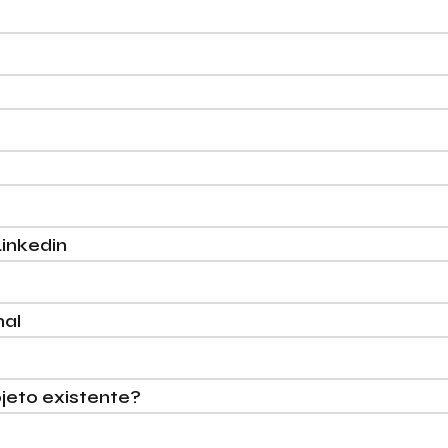
Descr
iremo
Ace
inkedin
nal
jeto existente?