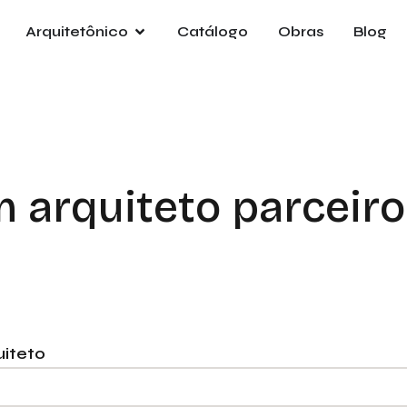
Arquitetônico
Catálogo
Obras
Blog
Pre
orça
e
Nom
m arquiteto parceiro
Emai
Tele
iteto
Empr