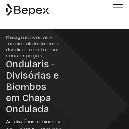
Solicite um Orçamento
Preencha o formulário abaixo para solicitar
um orçamento. Nossa equipe está à
disposição para esclarecer suas dúvidas e
Design inovador e
atender às suas solicitações com agilidade
funcionalidade para
e excelência.
dividir e transformar
Nome
seus espaços.
Ondularis -
Divisórias e
Email
Biombos
em Chapa
Telefone
Ondulada
Empresa
As divisórias e biombos