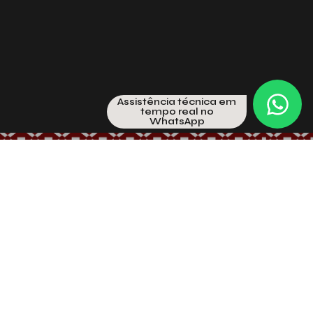
Assistência técnica em
tempo real no
WhatsApp
Explore a linha Ondularis para
Divisórias e Biombos
Abaixo você encontra todas as características
técnicas necessárias para a especificação da
divisória perfeita. Conte com nossa equipe para
consultória técnica em tempo real no WhatsApp.