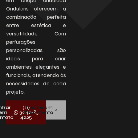
em chapa ondulada
Ondularis oferecem a
Descreva aqui seu projeto e necessidade
combinação perfeita
que nós iremos avaliar e propor a melhor
solução.
entre estética e
versatilidade. Com
perfurações
personalizadas, são
ideais para criar
ambientes elegantes e
funcionais, atendendo às
necessidades de cada
Aceito receber emails da Bepex.
projeto.
ntrar
(11)
Solicite um
em
3042-
Orçamento
ntato
4225